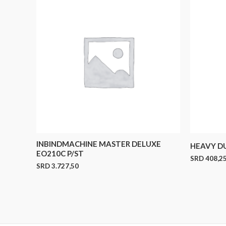
INBINDMACHINE MASTER DELUXE
HEAVY D
EO210C P/ST
SRD
408,2
SRD
3.727,50