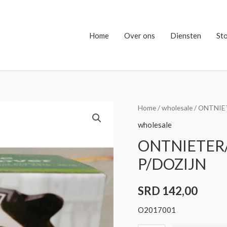
Home
Over ons
Diensten
St
ONTNIETER/STANDAAR
Home
/
wholesale
/ ONTNIE
POINTER
wholesale
P/DOZIJN
ONTNIETER
quantity
P/DOZIJN
SRD
142,00
O2017001