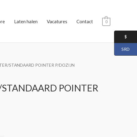
ore
Laten halen
Vacatures
Contact
0
$
SRD
D
TER/STANDAARD POINTER P/DOZIJN
/STANDAARD POINTER